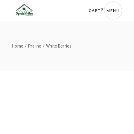
Skip
to
the
0
CART
MENU
content
Home
Praline
White Berries